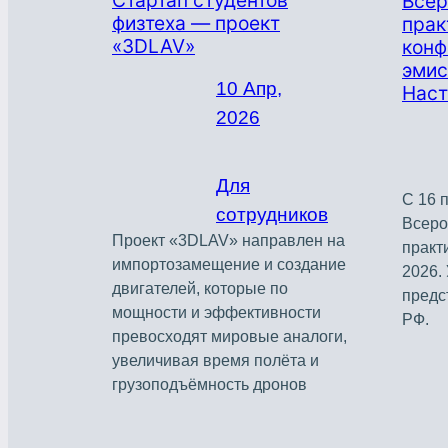
Стартап студентов
Всер
физтеха — проект
прак
«3DLAV»
конф
эмис
10 Апр,
Наст
2026
Для
С 16 
сотрудников
Всеро
Проект «3DLAV» направлен на
практ
импортозамещение и создание
2026.
двигателей, которые по
предс
мощности и эффективности
РФ.
превосходят мировые аналоги,
увеличивая время полёта и
грузоподъёмность дронов