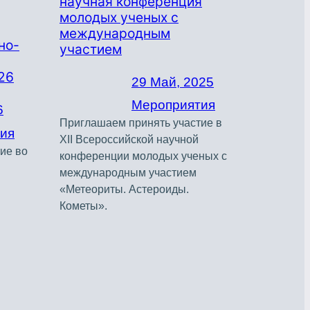
научная конференция
молодых ученых с
международным
но-
участием
26
29 Май, 2025
Мероприятия
6
Приглашаем принять участие в
ия
XII Всероссийской научной
ие во
конференции молодых ученых с
международным участием
и
«Метеориты. Астероиды.
Кометы».