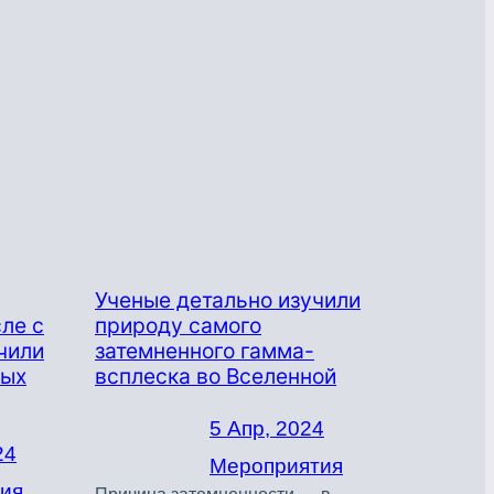
Ученые детально изучили
сле с
природу самого
чили
затемненного гамма-
ных
всплеска во Вселенной
5 Апр, 2024
24
Мероприятия
ия