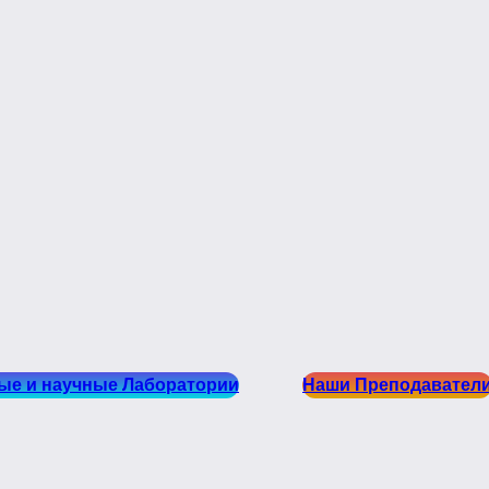
ые и научные Лаборатории
Наши Преподавател