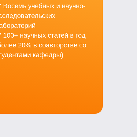
️ Восемь учебных и научно-
сследовательских
абораторий
️ 100+ научных статей в год
более 20% в соавторстве со
тудентами кафедры)