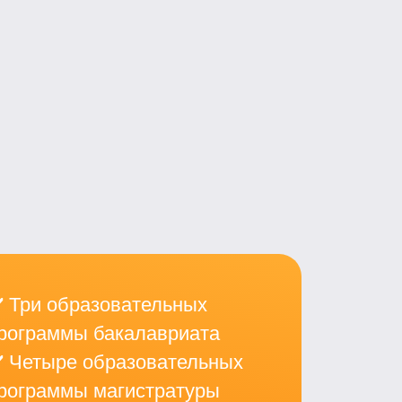
️ Три образовательных
рограммы бакалавриата
️ Четыре образовательных
рограммы магистратуры