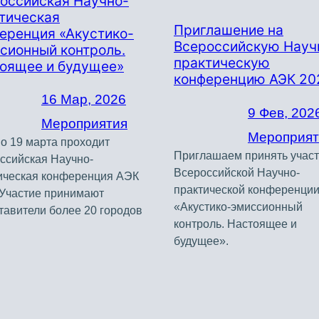
оссийская Научно-
тическая
Приглашение на
еренция «Акустико-
Всероссийскую Науч
сионный контроль.
практическую
оящее и будущее»
конференцию АЭК 20
16 Мар, 2026
9 Фев, 202
Мероприятия
Мероприят
по 19 марта проходит
Приглашаем принять участ
ссийская Научно-
Всероссийской Научно-
ическая конференция АЭК
практической конференци
 Участие принимают
«Акустико-эмиссионный
тавители более 20 городов
контроль. Настоящее и
будущее».