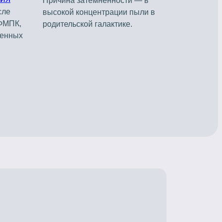
Причина затемненности — в
сле
высокой концентрации пыли в
ФМПК,
родительской галактике.
менных