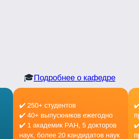
🎓
Подробнее о кафедре
✔️ 250+ студентов
✔
✔️ 40+ выпускников ежегодно
п
✔️ 1 академик РАН, 5 докторов
✔
наук, более 20 кандидатов наук
п