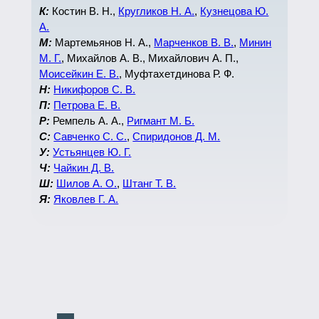
К:
Костин В. Н.,
Кругликов Н. А.
,
Кузнецова Ю.
А.
М:
Мартемьянов Н. А.,
Марченков В. В.
,
Минин
М. Г.
, Михайлов А. В., Михайлович А. П.,
Моисейкин Е. В.
, Муфтахетдинова Р. Ф.
Н:
Никифоров С. В.
П:
Петрова Е. В.
Р:
Ремпель А. А.,
Ригмант М. Б.
С:
Савченко С. С.
,
Спиридонов Д. М.
У:
Устьянцев Ю. Г.
Ч:
Чайкин Д. В.
Ш:
Шилов А. О.
,
Штанг Т. В.
Я:
Яковлев Г. А.