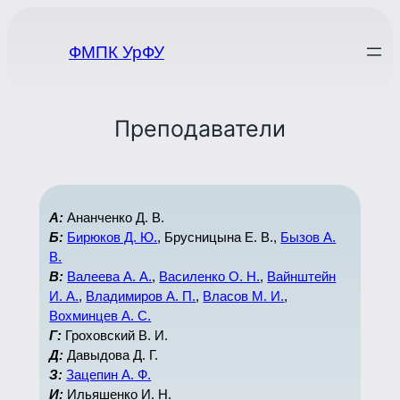
Перейти
к
ФМПК УрФУ
содержимому
Преподаватели
А:
Ананченко Д. В.
Б:
Бирюков Д. Ю.
, Брусницына Е. В.,
Бызов А.
В.
В:
Валеева А. А.
,
Василенко О. Н.
,
Вайнштейн
И. А.
,
Владимиров А. П.
,
Власов М. И.
,
Вохминцев А. С.
Г:
Гроховский В. И.
Д:
Давыдова Д. Г.
З:
Зацепин А. Ф.
И:
Ильяшенко И. Н.